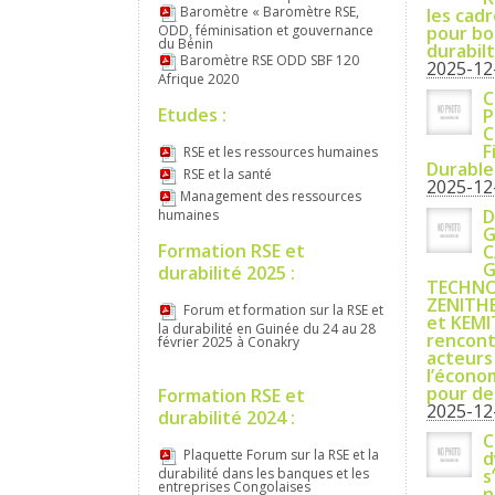
Baromètre « Baromètre RSE,
les cadr
ODD, féminisation et gouvernance
pour boo
du Bénin
durabil
Baromètre RSE ODD SBF 120
2025-12
Afrique 2020
C
Etudes :
P
C
F
RSE et les ressources humaines
Durable
RSE et la santé
2025-12
Management des ressources
D
humaines
G
Formation RSE et
C
G
durabilité 2025 :
TECHNO
ZENITHE
Forum et formation sur la RSE et
et KEM
la durabilité en Guinée du 24 au 28
rencont
février 2025 à Conakry
acteurs
l’écono
pour des
Formation RSE et
2025-12
durabilité 2024 :
C
Plaquette Forum sur la RSE et la
d
durabilité dans les banques et les
s
entreprises Congolaises
n