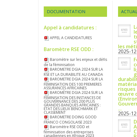
DOCUMENTATION
ACTUAL
L
Appel à candidatures :
l
t
APPEL A CANDIDATURES
s
les mét
Baromètre RSE ODD :
2025-12
F
Baromètre sur les enjeux et défis
c
de la féminisation
l
BAROMETRE DGIA 2024 SUR LA
g
RSE ET LA DURABILITE AU CANADA
durabili
BAROMETRE DGIA 2024 SUR LA
matérial
FEMINISATION DES 100 PREMIERES
ASSURANCES AFRICAINES
risques 
BAROMÈTRE DGIA 2024 SUR LA
œuvre d
FEMINISATION DES INSTANCES DE
(Enviro
GOUVERNANCE DES 200 PLUS
Gouvern
GRANDES BANQUES AFRICAINES :
...
ETAT DES LIEUX BENCHMARK ET
CLASSEMENT
2025-12
BAROMETRE DOING GOOD
D
FRANCO CONGOLAISE 2023
A
Baromètre RSE ODD et
C
féminisation des entreprises
canadiennes en Afrique 2023
R