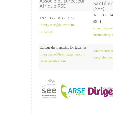
Associé et Directeur
Santé en
Afrique RSE
(SEE)
Tel : +33 9 7
Tel : +33 7 58 33 57 75
95 44
thierry.tene@ia-rse.com
emaville@sant
ia-rse.com
businessforgl
Editeur du magazine Dirigeantes
santeenentrep
thierry.tene@lesdirigeantes.com
see-global-net
lesdirigeantes.com